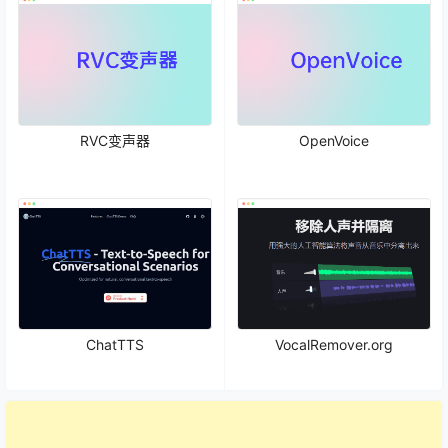
RVC变声器
OpenVoice
ChatTTS
VocalRemover.org