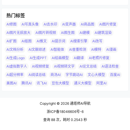
热门标签
AI修图
AI写真头像
AI去水印
AI变声器
AI商品图
AI图片修复
AI图片无损放大
AI图片转视频
AI图生图
AI建模
AI建筑渲染
AI扩图
AI抠图
AI推文
AI提示词
AI搜索引擎
AI改写
AI文档分析
AI文献综述
AI智能体
AI查重检测
AI模特
AI漫画
AI生成Logo
AI生成PPT
AI绘画模型
AI翻译
AI老照片修复
AI虚拟数字人
AI视频修复
AI视频转文字
AI论文总结
AI语法检查
AI超分辨率
AI阅读总结
商汤AI
字节跳动AI
文心大模型
百度AI
美图AI
腾讯AI
讯飞AI
豆包大模型
通义大模型
阿里AI
Copyright © 2026
通塔师AI导航
浙ICP备18046606号-6
查询 88 次，耗时 0.2543 秒