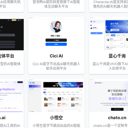
个AI应用聊天机
冒泡鸭AI是阶跃星辰旗下AI智能
Character.AI是支
平台
体互动聊天平台
角色的AI聊天机器人
智能体平台
Cici AI
蓝心千询
模型的AI智能体
Cici AI是字节出品AI聊天机器人
蓝心千询是VIVO旗下A
助手应用平台
人应用平台
.ai
小悟空
chato.cn
千款AI工具的AI
小悟空是字节跳动出品的AI智能
chato.cn是一个定制