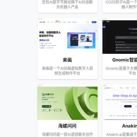
豆包AI是字节跳动旗下AI对话聊
COZE扣子AI是一
天机器人产品
器人制作
来画
Gnomic
来画是一个AI动画虚拟数字人视
Gnomic是基于大
频生成制作平台
平台
海螺问问
Anakin
海螺问问是一款AI语音聊天创作
Anakin.ai是集成