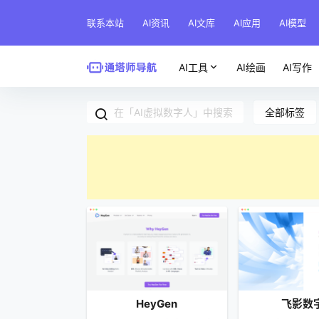
联系本站
AI资讯
AI文库
AI应用
AI模型
AI工具
AI绘画
AI写作
全部标签
HeyGen
飞影数