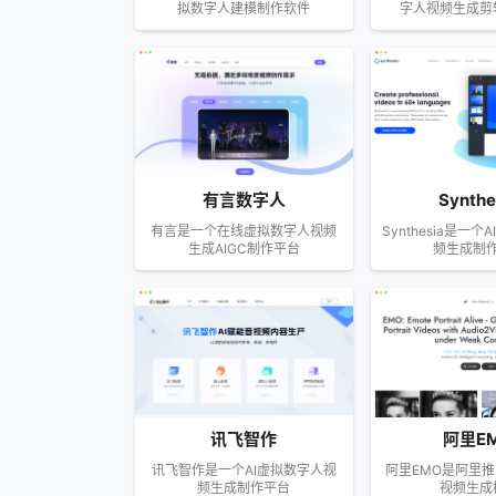
拟数字人建模制作软件
字人视频生成剪
有言数字人
Synthe
有言是一个在线虚拟数字人视频
Synthesia是一
生成AIGC制作平台
频生成制
讯飞智作
阿里E
讯飞智作是一个AI虚拟数字人视
阿里EMO是阿里推
频生成制作平台
视频生成