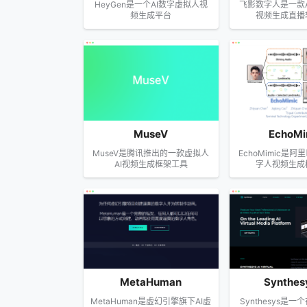
HeyGen是一个AI数字虚拟人视
飞影数字人是一款
频生成平台
视频生成直播
MuseV
EchoMi
MuseV是腾讯推出的一款虚拟人
EchoMimic是阿
AI视频生成框架工具
字人视频生成
MetaHuman
Synthes
MetaHuman是虚幻引擎旗下AI虚
Synthesys是一