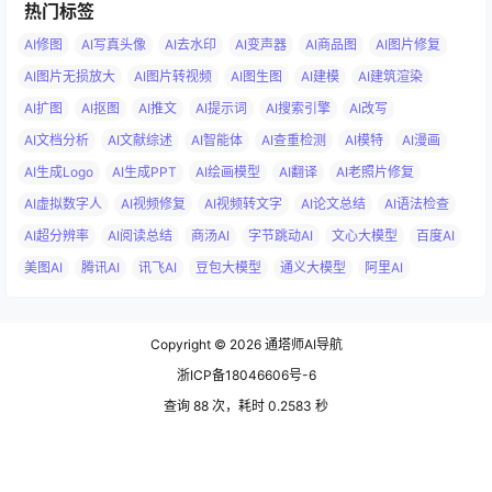
热门标签
AI修图
AI写真头像
AI去水印
AI变声器
AI商品图
AI图片修复
AI图片无损放大
AI图片转视频
AI图生图
AI建模
AI建筑渲染
AI扩图
AI抠图
AI推文
AI提示词
AI搜索引擎
AI改写
AI文档分析
AI文献综述
AI智能体
AI查重检测
AI模特
AI漫画
AI生成Logo
AI生成PPT
AI绘画模型
AI翻译
AI老照片修复
AI虚拟数字人
AI视频修复
AI视频转文字
AI论文总结
AI语法检查
AI超分辨率
AI阅读总结
商汤AI
字节跳动AI
文心大模型
百度AI
美图AI
腾讯AI
讯飞AI
豆包大模型
通义大模型
阿里AI
Copyright © 2026
通塔师AI导航
浙ICP备18046606号-6
查询 88 次，耗时 0.2583 秒