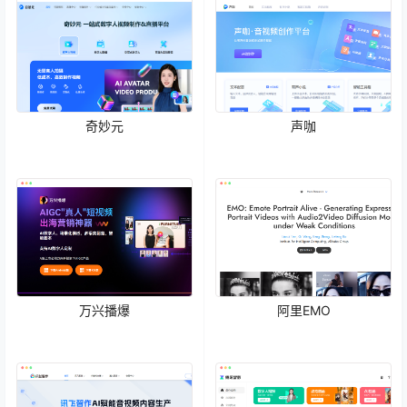
奇妙元
声咖
万兴播爆
阿里EMO