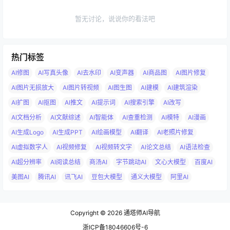
暂无讨论，说说你的看法吧
热门标签
AI修图
AI写真头像
AI去水印
AI变声器
AI商品图
AI图片修复
AI图片无损放大
AI图片转视频
AI图生图
AI建模
AI建筑渲染
AI扩图
AI抠图
AI推文
AI提示词
AI搜索引擎
AI改写
AI文档分析
AI文献综述
AI智能体
AI查重检测
AI模特
AI漫画
AI生成Logo
AI生成PPT
AI绘画模型
AI翻译
AI老照片修复
AI虚拟数字人
AI视频修复
AI视频转文字
AI论文总结
AI语法检查
AI超分辨率
AI阅读总结
商汤AI
字节跳动AI
文心大模型
百度AI
美图AI
腾讯AI
讯飞AI
豆包大模型
通义大模型
阿里AI
Copyright © 2026
通塔师AI导航
浙ICP备18046606号-6