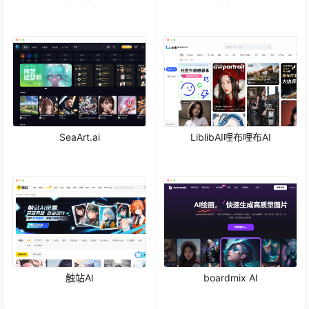
SeaArt.ai
LiblibAI哩布哩布AI
触站AI
boardmix AI