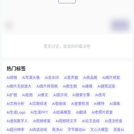
提交
暂无讨论，说说你的看法吧
热门标签
AI修图
AI写真头像
AI去水印
AI变声器
AI商品图
AI图片修复
AI图片无损放大
AI图片转视频
AI图生图
AI建模
AI建筑渲染
AI扩图
AI抠图
AI推文
AI提示词
AI搜索引擎
AI改写
AI文档分析
AI文献综述
AI智能体
AI查重检测
AI模特
AI漫画
AI生成Logo
AI生成PPT
AI绘画模型
AI翻译
AI老照片修复
AI虚拟数字人
AI视频修复
AI视频转文字
AI论文总结
AI语法检查
AI超分辨率
AI阅读总结
商汤AI
字节跳动AI
文心大模型
百度AI