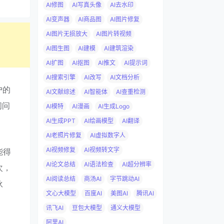
AI修图
AI写真头像
AI去水印
AI变声器
AI商品图
AI图片修复
AI图片无损放大
AI图片转视频
AI图生图
AI建模
AI建筑渲染
AI扩图
AI抠图
AI推文
AI提示词
AI搜索引擎
AI改写
AI文档分析
户的
AI文献综述
AI智能体
AI查重检测
问问
AI模特
AI漫画
AI生成Logo
AI生成PPT
AI绘画模型
AI翻译
AI老照片修复
AI虚拟数字人
AI视频修复
AI视频转文字
能得
AI论文总结
AI语法检查
AI超分辨率
次，
AI阅读总结
商汤AI
字节跳动AI
伙
文心大模型
百度AI
美图AI
腾讯AI
讯飞AI
豆包大模型
通义大模型
阿里AI