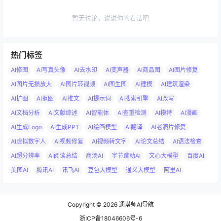
暂无讨论，说说你的看法吧
热门标签
AI修图
AI写真头像
AI去水印
AI变声器
AI商品图
AI图片修复
AI图片无损放大
AI图片转视频
AI图生图
AI建模
AI建筑渲染
AI扩图
AI抠图
AI推文
AI提示词
AI搜索引擎
AI改写
AI文档分析
AI文献综述
AI智能体
AI查重检测
AI模特
AI漫画
AI生成Logo
AI生成PPT
AI绘画模型
AI翻译
AI老照片修复
AI虚拟数字人
AI视频修复
AI视频转文字
AI论文总结
AI语法检查
AI超分辨率
AI阅读总结
商汤AI
字节跳动AI
文心大模型
百度AI
美图AI
腾讯AI
讯飞AI
豆包大模型
通义大模型
阿里AI
Copyright © 2026
通塔师AI导航
浙ICP备18046606号-6