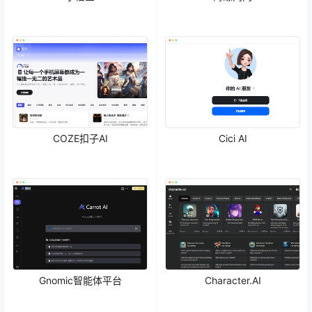
COZE扣子AI
Cici AI
Gnomic智能体平台
Character.AI