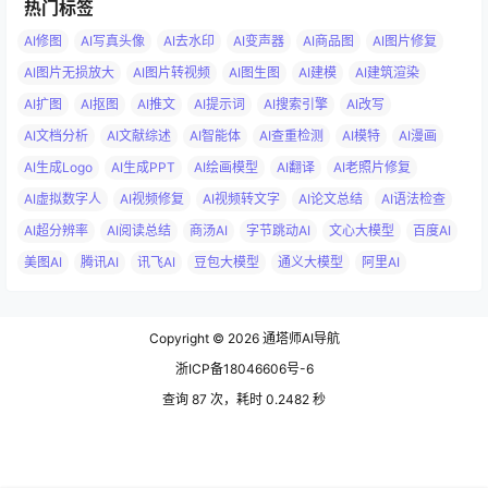
热门标签
AI修图
AI写真头像
AI去水印
AI变声器
AI商品图
AI图片修复
AI图片无损放大
AI图片转视频
AI图生图
AI建模
AI建筑渲染
AI扩图
AI抠图
AI推文
AI提示词
AI搜索引擎
AI改写
AI文档分析
AI文献综述
AI智能体
AI查重检测
AI模特
AI漫画
AI生成Logo
AI生成PPT
AI绘画模型
AI翻译
AI老照片修复
AI虚拟数字人
AI视频修复
AI视频转文字
AI论文总结
AI语法检查
AI超分辨率
AI阅读总结
商汤AI
字节跳动AI
文心大模型
百度AI
美图AI
腾讯AI
讯飞AI
豆包大模型
通义大模型
阿里AI
Copyright © 2026
通塔师AI导航
浙ICP备18046606号-6
查询 87 次，耗时 0.2482 秒