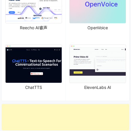
Reecho AI睿声
OpenVoice
ChatTTS
ElevenLabs AI