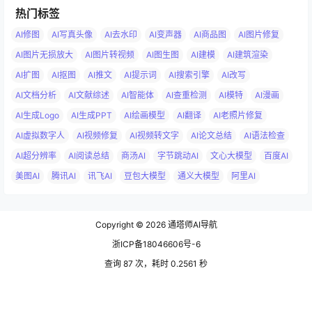
热门标签
AI修图
AI写真头像
AI去水印
AI变声器
AI商品图
AI图片修复
AI图片无损放大
AI图片转视频
AI图生图
AI建模
AI建筑渲染
AI扩图
AI抠图
AI推文
AI提示词
AI搜索引擎
AI改写
AI文档分析
AI文献综述
AI智能体
AI查重检测
AI模特
AI漫画
AI生成Logo
AI生成PPT
AI绘画模型
AI翻译
AI老照片修复
AI虚拟数字人
AI视频修复
AI视频转文字
AI论文总结
AI语法检查
AI超分辨率
AI阅读总结
商汤AI
字节跳动AI
文心大模型
百度AI
美图AI
腾讯AI
讯飞AI
豆包大模型
通义大模型
阿里AI
Copyright © 2026
通塔师AI导航
浙ICP备18046606号-6
查询 87 次，耗时 0.2561 秒