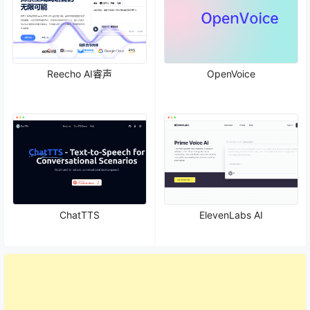
Reecho AI睿声
OpenVoice
ChatTTS
ElevenLabs AI