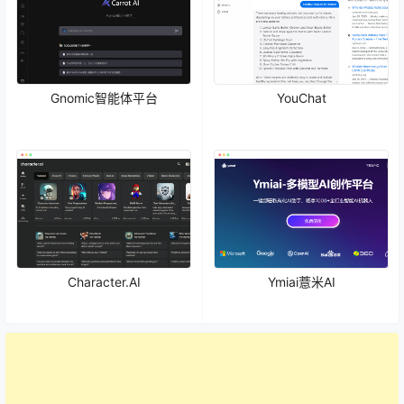
Gnomic智能体平台
YouChat
Character.AI
Ymiai薏米AI