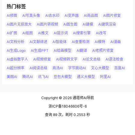
热门标签
AI修图
AI写真头像
AI去水印
AI变声器
AI商品图
AI图片修复
AI图片无损放大
AI图片转视频
AI图生图
AI建模
AI建筑渲染
AI扩图
AI抠图
AI推文
AI提示词
AI搜索引擎
AI改写
AI文档分析
AI文献综述
AI智能体
AI查重检测
AI模特
AI漫画
AI生成Logo
AI生成PPT
AI绘画模型
AI翻译
AI老照片修复
AI虚拟数字人
AI视频修复
AI视频转文字
AI论文总结
AI语法检查
AI超分辨率
AI阅读总结
商汤AI
字节跳动AI
文心大模型
百度AI
美图AI
腾讯AI
讯飞AI
豆包大模型
通义大模型
阿里AI
Copyright © 2026
通塔师AI导航
浙ICP备18046606号-6
查询 89 次，耗时 0.2553 秒