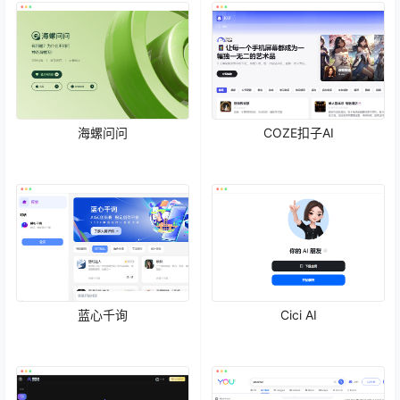
海螺问问
COZE扣子AI
蓝心千询
Cici AI