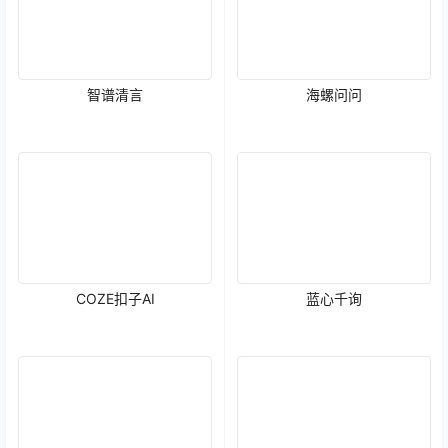
智谱清言
海螺问问
COZE扣子AI
蓝心千询