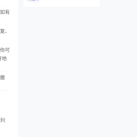
比如有
恢复、
。你可
好地
、撤
找到