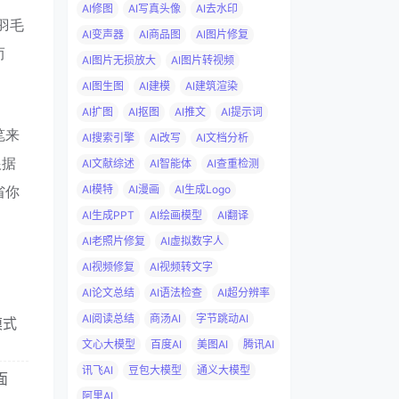
AI修图
AI写真头像
AI去水印
羽毛
AI变声器
AI商品图
AI图片修复
而
AI图片无损放大
AI图片转视频
AI图生图
AI建模
AI建筑渲染
AI扩图
AI抠图
AI推文
AI提示词
笔来
AI搜索引擎
AI改写
AI文档分析
根据
AI文献综述
AI智能体
AI查重检测
省你
AI模特
AI漫画
AI生成Logo
AI生成PPT
AI绘画模型
AI翻译
AI老照片修复
AI虚拟数字人
AI视频修复
AI视频转文字
AI论文总结
AI语法检查
AI超分辨率
AI阅读总结
商汤AI
字节跳动AI
模式
文心大模型
百度AI
美图AI
腾讯AI
讯飞AI
豆包大模型
通义大模型
面
阿里AI