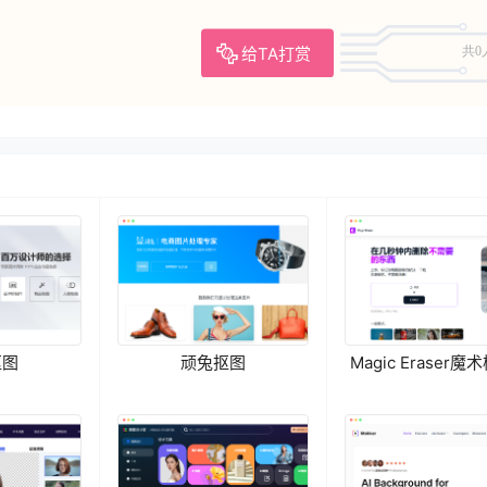
给TA打赏
共0
抠图
顽兔抠图
Magic Eraser