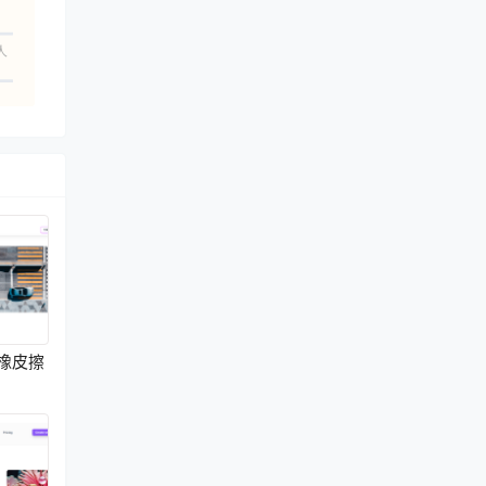
人
魔术橡皮擦