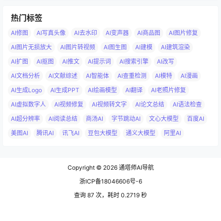
热门标签
AI修图
AI写真头像
AI去水印
AI变声器
AI商品图
AI图片修复
AI图片无损放大
AI图片转视频
AI图生图
AI建模
AI建筑渲染
AI扩图
AI抠图
AI推文
AI提示词
AI搜索引擎
AI改写
AI文档分析
AI文献综述
AI智能体
AI查重检测
AI模特
AI漫画
AI生成Logo
AI生成PPT
AI绘画模型
AI翻译
AI老照片修复
AI虚拟数字人
AI视频修复
AI视频转文字
AI论文总结
AI语法检查
AI超分辨率
AI阅读总结
商汤AI
字节跳动AI
文心大模型
百度AI
美图AI
腾讯AI
讯飞AI
豆包大模型
通义大模型
阿里AI
Copyright © 2026
通塔师AI导航
浙ICP备18046606号-6
查询 87 次，耗时 0.2719 秒