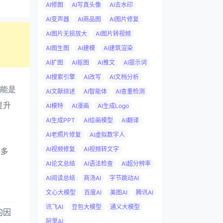
AI修图
AI写真头像
AI去水印
AI变声器
AI商品图
AI图片修复
AI图片无损放大
AI图片转视频
AI图生图
AI建模
AI建筑渲染
AI扩图
AI抠图
AI推文
AI提示词
AI搜索引擎
AI改写
AI文档分析
功能是
AI文献综述
AI智能体
AI查重检测
提升
AI模特
AI漫画
AI生成Logo
AI生成PPT
AI绘画模型
AI翻译
AI老照片修复
AI虚拟数字人
AI视频修复
AI视频转文字
很多
AI论文总结
AI语法检查
AI超分辨率
AI阅读总结
商汤AI
字节跳动AI
文心大模型
百度AI
美图AI
腾讯AI
讯飞AI
豆包大模型
通义大模型
的因
阿里AI