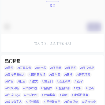
登录
提交
暂无讨论，说说你的看法吧
热门标签
AI修图
AI写真头像
AI去水印
AI变声器
AI商品图
AI图片修复
AI图片无损放大
AI图片转视频
AI图生图
AI建模
AI建筑渲染
AI扩图
AI抠图
AI推文
AI提示词
AI搜索引擎
AI改写
AI文档分析
AI文献综述
AI智能体
AI查重检测
AI模特
AI漫画
AI生成Logo
AI生成PPT
AI绘画模型
AI翻译
AI老照片修复
AI虚拟数字人
AI视频修复
AI视频转文字
AI论文总结
AI语法检查