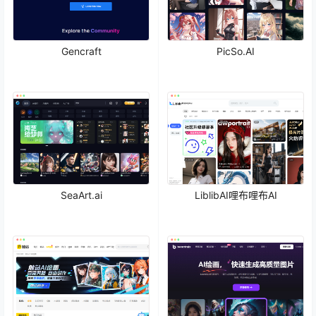
Gencraft
PicSo.AI
SeaArt.ai
LiblibAI哩布哩布AI