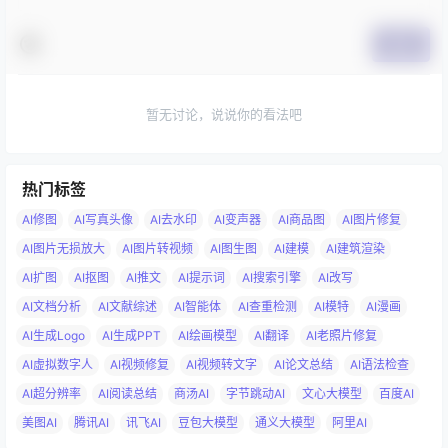
提交
暂无讨论，说说你的看法吧
热门标签
AI修图
AI写真头像
AI去水印
AI变声器
AI商品图
AI图片修复
AI图片无损放大
AI图片转视频
AI图生图
AI建模
AI建筑渲染
AI扩图
AI抠图
AI推文
AI提示词
AI搜索引擎
AI改写
AI文档分析
AI文献综述
AI智能体
AI查重检测
AI模特
AI漫画
AI生成Logo
AI生成PPT
AI绘画模型
AI翻译
AI老照片修复
AI虚拟数字人
AI视频修复
AI视频转文字
AI论文总结
AI语法检查
AI超分辨率
AI阅读总结
商汤AI
字节跳动AI
文心大模型
百度AI
美图AI
腾讯AI
讯飞AI
豆包大模型
通义大模型
阿里AI