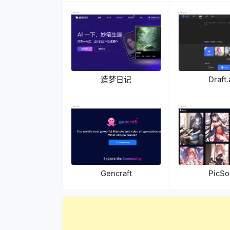
造梦日记
Draft.
Gencraft
PicSo