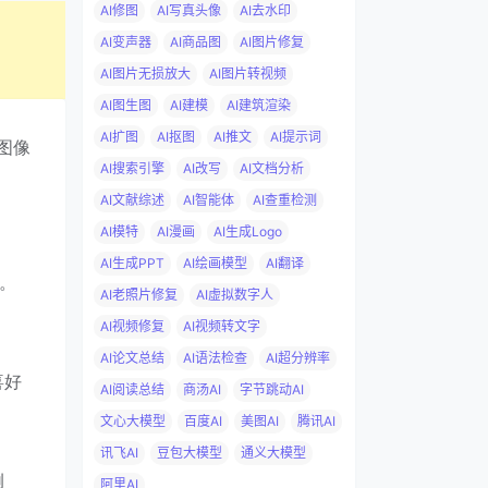
AI修图
AI写真头像
AI去水印
AI变声器
AI商品图
AI图片修复
AI图片无损放大
AI图片转视频
AI图生图
AI建模
AI建筑渲染
AI扩图
AI抠图
AI推文
AI提示词
的图像
AI搜索引擎
AI改写
AI文档分析
AI文献综述
AI智能体
AI查重检测
AI模特
AI漫画
AI生成Logo
AI生成PPT
AI绘画模型
AI翻译
额。
AI老照片修复
AI虚拟数字人
AI视频修复
AI视频转文字
AI论文总结
AI语法检查
AI超分辨率
喜好
AI阅读总结
商汤AI
字节跳动AI
文心大模型
百度AI
美图AI
腾讯AI
讯飞AI
豆包大模型
通义大模型
例
阿里AI