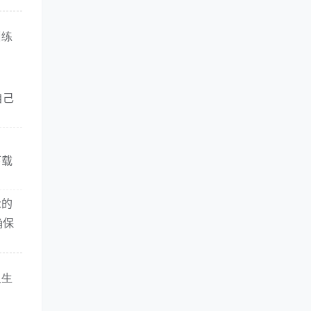
训练
自己
下载
t的
确保
人生