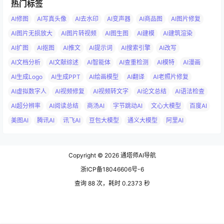
热门标签
AI修图
AI写真头像
AI去水印
AI变声器
AI商品图
AI图片修复
AI图片无损放大
AI图片转视频
AI图生图
AI建模
AI建筑渲染
AI扩图
AI抠图
AI推文
AI提示词
AI搜索引擎
AI改写
AI文档分析
AI文献综述
AI智能体
AI查重检测
AI模特
AI漫画
AI生成Logo
AI生成PPT
AI绘画模型
AI翻译
AI老照片修复
AI虚拟数字人
AI视频修复
AI视频转文字
AI论文总结
AI语法检查
AI超分辨率
AI阅读总结
商汤AI
字节跳动AI
文心大模型
百度AI
美图AI
腾讯AI
讯飞AI
豆包大模型
通义大模型
阿里AI
Copyright © 2026
通塔师AI导航
浙ICP备18046606号-6
查询 88 次，耗时 0.2373 秒