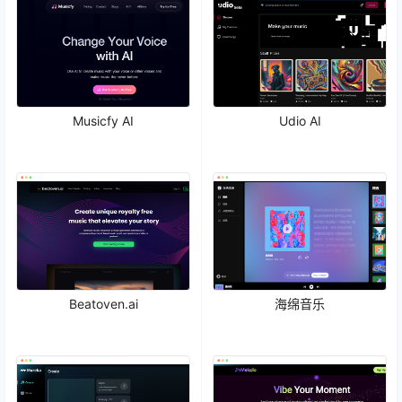
Musicfy AI
Udio AI
Beatoven.ai
海绵音乐