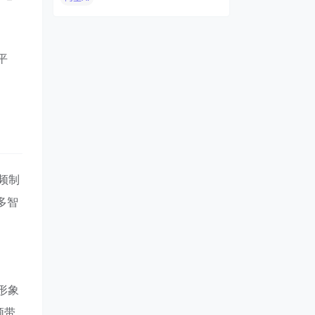
平
频制
多智
形象
频带