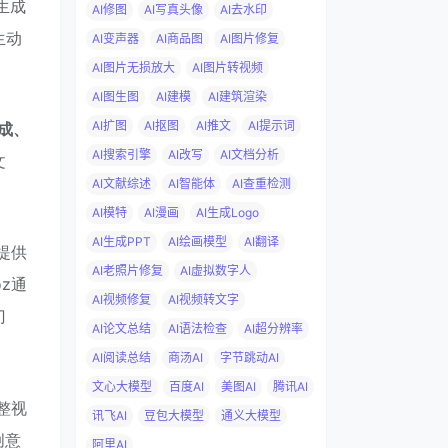
生成
AI修图
AI写真头像
AI去水印
生动
AI变声器
AI商品图
AI图片修复
AI图片无损放大
AI图片转视频
AI图生图
AI建模
AI建筑渲染
AI扩图
AI抠图
AI推文
AI提示词
生成、
AI搜索引擎
AI改写
AI文档分析
文
AI文献综述
AI智能体
AI查重检测
AI模特
AI漫画
AI生成Logo
AI生成PPT
AI绘画模型
AI翻译
提供
AI老照片修复
AI虚拟数字人
z通
AI视频修复
AI视频转文字
门
AI论文总结
AI语法检查
AI超分辨率
AI阅读总结
商汤AI
字节跳动AI
文心大模型
百度AI
美图AI
腾讯AI
整视
讯飞AI
豆包大模型
通义大模型
创意
阿里AI