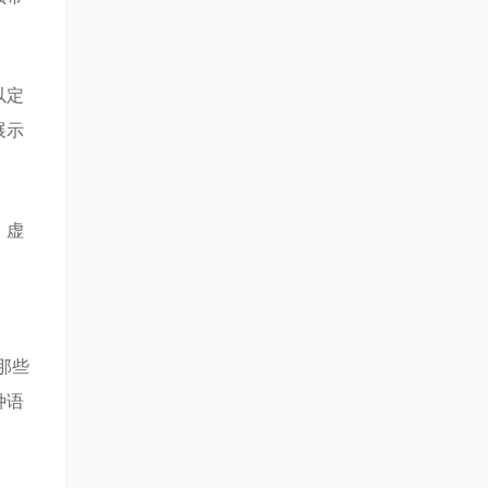
以定
展示
。虚
那些
种语