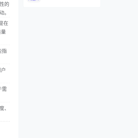
性的
动。
是在
质量
些指
用户
于需
度、