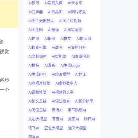
AI修图
AI写真头像
AI去水印
AI变声器
AI商品图
AI图片修复
AI图片无损放大
AI图片转视频
AI图生图
AI建模
AI建筑渲染
AI扩图
AI抠图
AI推文
AI提示词
容。
AI搜索引擎
AI改写
AI文档分析
视觉
AI文献综述
AI智能体
AI查重检测
AI模特
AI漫画
AI生成Logo
AI生成PPT
AI绘画模型
AI翻译
逐步
AI老照片修复
AI虚拟数字人
一个
AI视频修复
AI视频转文字
AI论文总结
AI语法检查
AI超分辨率
AI阅读总结
商汤AI
字节跳动AI
文心大模型
百度AI
美图AI
腾讯AI
讯飞AI
豆包大模型
通义大模型
阿里AI