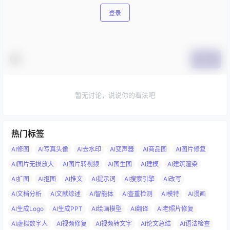
登录
提交
暂无讨论，说说你的看法吧
热门标签
AI修图
AI写真头像
AI去水印
AI变声器
AI商品图
AI图片修复
AI图片无损放大
AI图片转视频
AI图生图
AI建模
AI建筑渲染
AI扩图
AI抠图
AI推文
AI提示词
AI搜索引擎
AI改写
AI文档分析
AI文献综述
AI智能体
AI查重检测
AI模特
AI漫画
AI生成Logo
AI生成PPT
AI绘画模型
AI翻译
AI老照片修复
AI虚拟数字人
AI视频修复
AI视频转文字
AI论文总结
AI语法检查