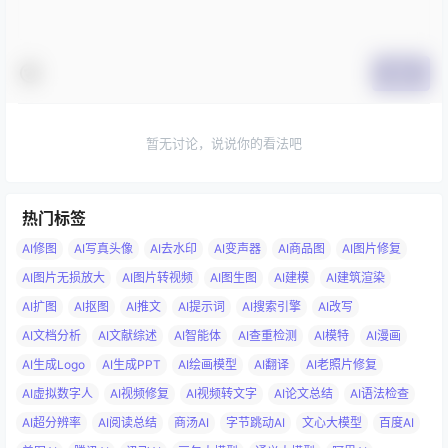
提交
暂无讨论，说说你的看法吧
热门标签
AI修图
AI写真头像
AI去水印
AI变声器
AI商品图
AI图片修复
AI图片无损放大
AI图片转视频
AI图生图
AI建模
AI建筑渲染
AI扩图
AI抠图
AI推文
AI提示词
AI搜索引擎
AI改写
AI文档分析
AI文献综述
AI智能体
AI查重检测
AI模特
AI漫画
AI生成Logo
AI生成PPT
AI绘画模型
AI翻译
AI老照片修复
AI虚拟数字人
AI视频修复
AI视频转文字
AI论文总结
AI语法检查
AI超分辨率
AI阅读总结
商汤AI
字节跳动AI
文心大模型
百度AI