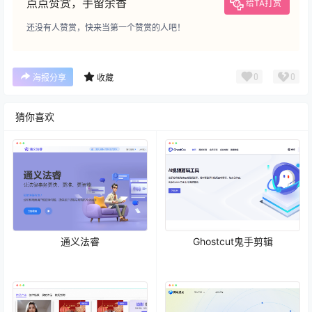
点点赞赏，手留余香
给TA打赏
还没有人赞赏，快来当第一个赞赏的人吧！
0
0
海报分享
收藏
猜你喜欢
通义法睿
Ghostcut鬼手剪辑