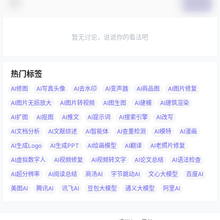
提交
暂无讨论，说说你的看法吧
热门标签
AI修图
AI写真头像
AI去水印
AI变声器
AI商品图
AI图片修复
AI图片无损放大
AI图片转视频
AI图生图
AI建模
AI建筑渲染
AI扩图
AI抠图
AI推文
AI提示词
AI搜索引擎
AI改写
AI文档分析
AI文献综述
AI智能体
AI查重检测
AI模特
AI漫画
AI生成Logo
AI生成PPT
AI绘画模型
AI翻译
AI老照片修复
AI虚拟数字人
AI视频修复
AI视频转文字
AI论文总结
AI语法检查
AI超分辨率
AI阅读总结
商汤AI
字节跳动AI
文心大模型
百度AI
美图AI
腾讯AI
讯飞AI
豆包大模型
通义大模型
阿里AI