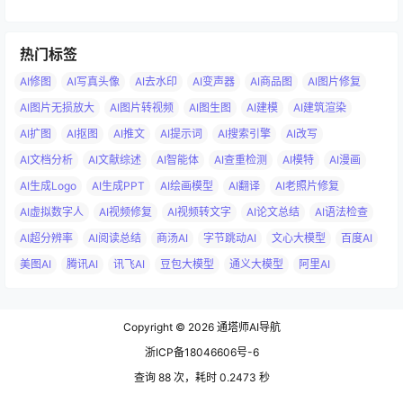
热门标签
AI修图
AI写真头像
AI去水印
AI变声器
AI商品图
AI图片修复
AI图片无损放大
AI图片转视频
AI图生图
AI建模
AI建筑渲染
AI扩图
AI抠图
AI推文
AI提示词
AI搜索引擎
AI改写
AI文档分析
AI文献综述
AI智能体
AI查重检测
AI模特
AI漫画
AI生成Logo
AI生成PPT
AI绘画模型
AI翻译
AI老照片修复
AI虚拟数字人
AI视频修复
AI视频转文字
AI论文总结
AI语法检查
AI超分辨率
AI阅读总结
商汤AI
字节跳动AI
文心大模型
百度AI
美图AI
腾讯AI
讯飞AI
豆包大模型
通义大模型
阿里AI
Copyright © 2026
通塔师AI导航
浙ICP备18046606号-6
查询 88 次，耗时 0.2473 秒