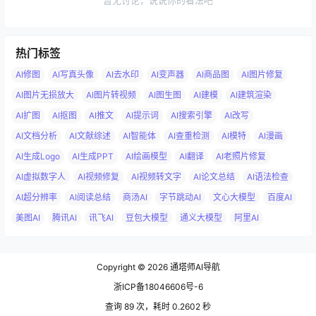
暂无讨论，说说你的看法吧
热门标签
AI修图
AI写真头像
AI去水印
AI变声器
AI商品图
AI图片修复
AI图片无损放大
AI图片转视频
AI图生图
AI建模
AI建筑渲染
AI扩图
AI抠图
AI推文
AI提示词
AI搜索引擎
AI改写
AI文档分析
AI文献综述
AI智能体
AI查重检测
AI模特
AI漫画
AI生成Logo
AI生成PPT
AI绘画模型
AI翻译
AI老照片修复
AI虚拟数字人
AI视频修复
AI视频转文字
AI论文总结
AI语法检查
AI超分辨率
AI阅读总结
商汤AI
字节跳动AI
文心大模型
百度AI
美图AI
腾讯AI
讯飞AI
豆包大模型
通义大模型
阿里AI
Copyright © 2026
通塔师AI导航
浙ICP备18046606号-6
查询 89 次，耗时 0.2602 秒