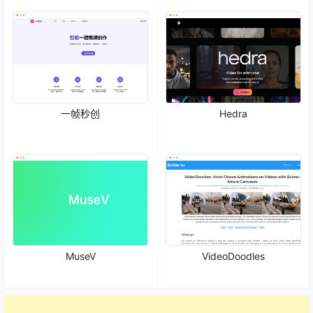
一帧秒创
Hedra
MuseV
VideoDoodles