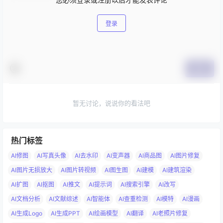
登录
提交
暂无讨论，说说你的看法吧
热门标签
AI修图
AI写真头像
AI去水印
AI变声器
AI商品图
AI图片修复
AI图片无损放大
AI图片转视频
AI图生图
AI建模
AI建筑渲染
AI扩图
AI抠图
AI推文
AI提示词
AI搜索引擎
AI改写
AI文档分析
AI文献综述
AI智能体
AI查重检测
AI模特
AI漫画
AI生成Logo
AI生成PPT
AI绘画模型
AI翻译
AI老照片修复