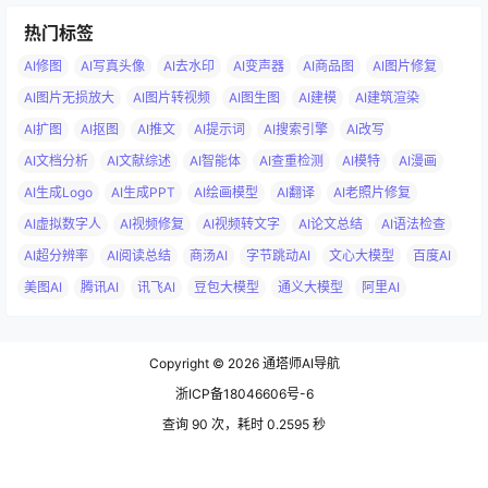
热门标签
AI修图
AI写真头像
AI去水印
AI变声器
AI商品图
AI图片修复
AI图片无损放大
AI图片转视频
AI图生图
AI建模
AI建筑渲染
AI扩图
AI抠图
AI推文
AI提示词
AI搜索引擎
AI改写
AI文档分析
AI文献综述
AI智能体
AI查重检测
AI模特
AI漫画
AI生成Logo
AI生成PPT
AI绘画模型
AI翻译
AI老照片修复
AI虚拟数字人
AI视频修复
AI视频转文字
AI论文总结
AI语法检查
AI超分辨率
AI阅读总结
商汤AI
字节跳动AI
文心大模型
百度AI
美图AI
腾讯AI
讯飞AI
豆包大模型
通义大模型
阿里AI
Copyright © 2026
通塔师AI导航
浙ICP备18046606号-6
查询 90 次，耗时 0.2595 秒