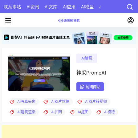
联系本站
AI资讯
AI文库
AI应用
AI模型
AI公司
AI提示词
AI绘画
神采PromeAI
访问网站
AI写真头像
AI图片修复
AI图片转视频
AI建筑渲染
AI扩图
AI抠图
AI模特