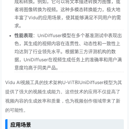
成和转换。例如，它可以将文本描述转换为图像，或
者将图像转换为视频。这种多模态转换能力，极大地
丰富了Vidu的应用场景，使其能够满足不同用户的需
求。
性能表现
：UniDiffuser模型在多个基准测试中表现出
色，其生成的视频内容在连贯性、动态性和一致性上
均达到了行业领先水平。根据第三方评测机构的数
据，UniDiffuser在视频生成任务上的准确率和用户满
意度均高于同类产品。
Vidu AI视频工具的技术架构U-ViT和UniDiffuser模型为其
提供了强大的视频生成能力。这些技术的应用不仅提高了
视频内容的生成效率和质量，也为视频创作领域带来了新
的可能性。
应用场景