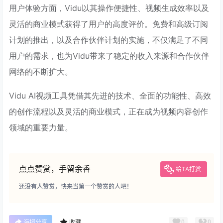
用户体验方面，Vidu以其操作便捷性、视频生成效率以及
灵活的商业模式获得了用户的高度评价。免费和高级订阅
计划的推出，以及合作伙伴计划的实施，不仅满足了不同
用户的需求，也为Vidu带来了稳定的收入来源和合作伙伴
网络的不断扩大。
Vidu AI视频工具凭借其先进的技术、全面的功能性、高效
的创作流程以及灵活的商业模式，正在成为视频内容创作
领域的重要力量。
点点赞赏，手留余香
给TA打赏
还没有人赞赏，快来当第一个赞赏的人吧！
0
0
海报分享
收藏