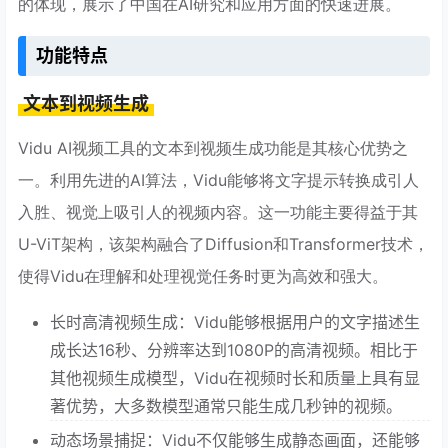
的体现，展示了中国在AI研究和应用方面的快速进展。
功能特点
文本到视频生成
Vidu AI视频工具的文本到视频生成功能是其核心优势之
一。利用先进的AI算法，Vidu能够将文字提示转换成引人
入胜、视觉上吸引人的视频内容。这一功能主要得益于其
U-ViT架构，该架构融合了Diffusion和Transformer技术，
使得Vidu在理解和处理视觉任务时更为高效和强大。
长时高清视频生成：Vidu能够根据用户的文字描述生
成长达16秒、分辨率达到1080P的高清视频。相比于
其他视频生成模型，Vidu在视频时长和质量上具有显
著优势，大多数模型通常只能生成几秒钟的视频。
动态场景捕捉：Vidu不仅能够生成静态画面，还能够