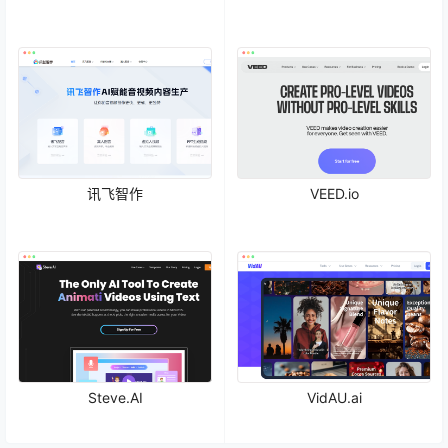
讯飞智作
VEED.io
Steve.AI
VidAU.ai