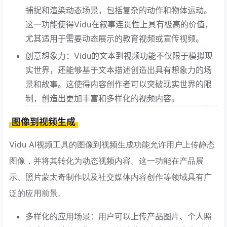
捕捉和渲染动态场景，包括复杂的动作和物体运动。
这一功能使得Vidu在叙事连贯性上具有极高的价值，
尤其适用于需要动态展示的教育视频或宣传视频。
创意想象力：Vidu的文本到视频功能不仅限于模拟现
实世界，还能够基于文本描述创造出具有想象力的场
景和故事。这使得内容创作者可以突破现实世界的限
制，创造出更加丰富和多样化的视频内容。
图像到视频生成
Vidu AI视频工具的图像到视频生成功能允许用户上传静态
图像，并将其转化为动态视频内容。这一功能在产品展
示、照片蒙太奇制作以及社交媒体内容创作等领域具有广
泛的应用前景。
多样化的应用场景：用户可以上传产品图片、个人照