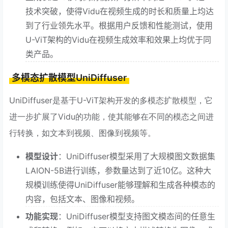
技术突破，使得Vidu在视频生成的时长和质量上均达
到了行业领先水平。根据用户反馈和性能测试，使用
U-ViT架构的Vidu在视频生成效率和效果上均优于同
类产品。
多模态扩散模型UniDiffuser
UniDiffuser是基于U-ViT架构开发的多模态扩散模型，它
进一步扩展了Vidu的功能，使其能够在不同的模态之间进
行转换，如文本到视频、图像到视频等。
模型设计
：UniDiffuser模型采用了大规模图文数据集
LAION-5B进行训练，参数量达到了近10亿。这种大
规模训练使得UniDiffuser能够理解和生成各种模态的
内容，包括文本、图像和视频。
功能实现
：UniDiffuser模型支持图文模态间的任意生