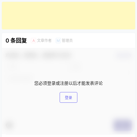
0 条回复
文章作者
管理员
A
M
欢迎您，新朋友，感谢参与互动！
确认修改
您必须登录或注册以后才能发表评论
登录
提交