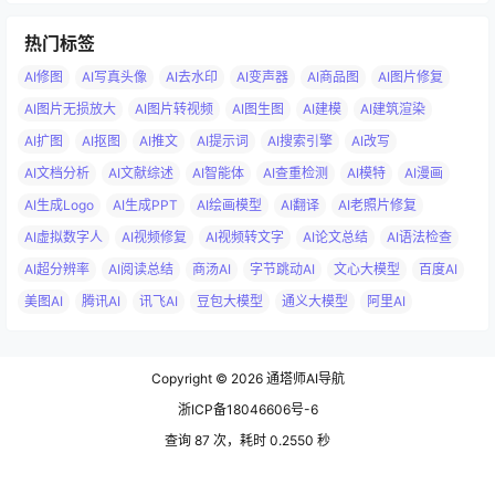
热门标签
AI修图
AI写真头像
AI去水印
AI变声器
AI商品图
AI图片修复
AI图片无损放大
AI图片转视频
AI图生图
AI建模
AI建筑渲染
AI扩图
AI抠图
AI推文
AI提示词
AI搜索引擎
AI改写
AI文档分析
AI文献综述
AI智能体
AI查重检测
AI模特
AI漫画
AI生成Logo
AI生成PPT
AI绘画模型
AI翻译
AI老照片修复
AI虚拟数字人
AI视频修复
AI视频转文字
AI论文总结
AI语法检查
AI超分辨率
AI阅读总结
商汤AI
字节跳动AI
文心大模型
百度AI
美图AI
腾讯AI
讯飞AI
豆包大模型
通义大模型
阿里AI
Copyright © 2026
通塔师AI导航
浙ICP备18046606号-6
查询 87 次，耗时 0.2550 秒