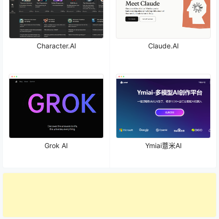
Character.AI
Claude.AI
Grok AI
Ymiai薏米AI