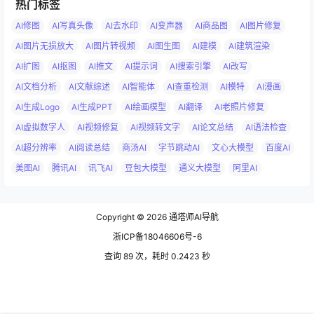
热门标签
AI修图
AI写真头像
AI去水印
AI变声器
AI商品图
AI图片修复
AI图片无损放大
AI图片转视频
AI图生图
AI建模
AI建筑渲染
AI扩图
AI抠图
AI推文
AI提示词
AI搜索引擎
AI改写
AI文档分析
AI文献综述
AI智能体
AI查重检测
AI模特
AI漫画
AI生成Logo
AI生成PPT
AI绘画模型
AI翻译
AI老照片修复
AI虚拟数字人
AI视频修复
AI视频转文字
AI论文总结
AI语法检查
AI超分辨率
AI阅读总结
商汤AI
字节跳动AI
文心大模型
百度AI
美图AI
腾讯AI
讯飞AI
豆包大模型
通义大模型
阿里AI
Copyright © 2026
通塔师AI导航
浙ICP备18046606号-6
查询 89 次，耗时 0.2423 秒