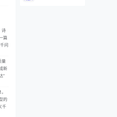
、诗
一篇
义千问
质量
成新
达”
息，
型的
义千