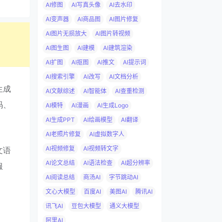
AI修图
AI写真头像
AI去水印
AI变声器
AI商品图
AI图片修复
AI图片无损放大
AI图片转视频
AI图生图
AI建模
AI建筑渲染
AI扩图
AI抠图
AI推文
AI提示词
AI搜索引擎
AI改写
AI文档分析
生成
AI文献综述
AI智能体
AI查重检测
码、
AI模特
AI漫画
AI生成Logo
AI生成PPT
AI绘画模型
AI翻译
AI老照片修复
AI虚拟数字人
AI视频修复
AI视频转文字
文语
AI论文总结
AI语法检查
AI超分辨率
服
AI阅读总结
商汤AI
字节跳动AI
文心大模型
百度AI
美图AI
腾讯AI
讯飞AI
豆包大模型
通义大模型
阿里AI