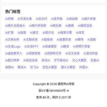
热门标签
AI修图
AI写真头像
AI去水印
AI变声器
AI商品图
AI图片修复
AI图片无损放大
AI图片转视频
AI图生图
AI建模
AI建筑渲染
AI扩图
AI抠图
AI推文
AI提示词
AI搜索引擎
AI改写
AI文档分析
AI文献综述
AI智能体
AI查重检测
AI模特
AI漫画
AI生成Logo
AI生成PPT
AI绘画模型
AI翻译
AI老照片修复
AI虚拟数字人
AI视频修复
AI视频转文字
AI论文总结
AI语法检查
AI超分辨率
AI阅读总结
商汤AI
字节跳动AI
文心大模型
百度AI
美图AI
腾讯AI
讯飞AI
豆包大模型
通义大模型
阿里AI
Copyright © 2026
通塔师AI导航
浙ICP备18046606号-6
查询 89 次，耗时 0.2511 秒