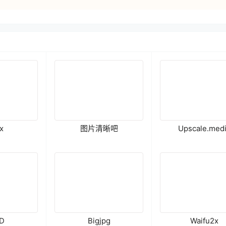
x
图片清晰吧
Upscale.med
HD
Bigjpg
Waifu2x