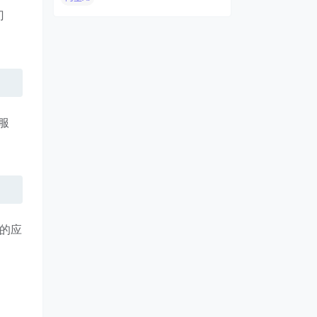
门
服
己的应