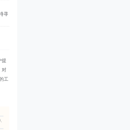
支持寻
户提
，对
试的工
人