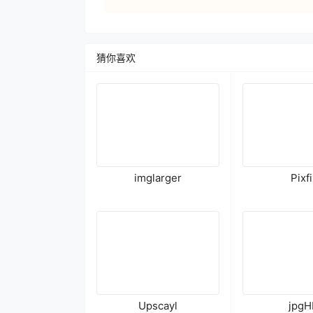
猜你喜欢
imglarger
Pixfi
Upscayl
jpg