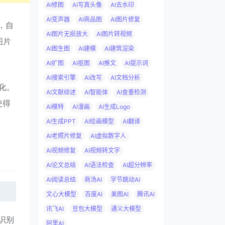
AI修图
AI写真头像
AI去水印
AI变声器
AI商品图
AI图片修复
，自
AI图片无损放大
AI图片转视频
图片
AI图生图
AI建模
AI建筑渲染
AI扩图
AI抠图
AI推文
AI提示词
AI搜索引擎
AI改写
AI文档分析
优化。
AI文献综述
AI智能体
AI查重检测
使得
AI模特
AI漫画
AI生成Logo
AI生成PPT
AI绘画模型
AI翻译
AI老照片修复
AI虚拟数字人
AI视频修复
AI视频转文字
AI论文总结
AI语法检查
AI超分辨率
AI阅读总结
商汤AI
字节跳动AI
文心大模型
百度AI
美图AI
腾讯AI
讯飞AI
豆包大模型
通义大模型
动识别
阿里AI