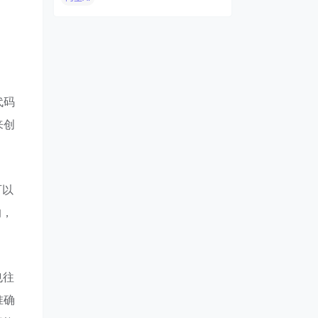
代码
来创
可以
的，
也往
准确