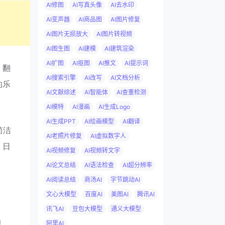
AI修图
AI写真头像
AI去水印
AI变声器
AI商品图
AI图片修复
AI图片无损放大
AI图片转视频
AI图生图
AI建模
AI建筑渲染
AI扩图
AI抠图
AI推文
AI提示词
、翻
AI搜索引擎
AI改写
AI文档分析
的乐
AI文献综述
AI智能体
AI查重检测
AI模特
AI漫画
AI生成Logo
AI生成PPT
AI绘画模型
AI翻译
简洁
AI老照片修复
AI虚拟数字人
、日
AI视频修复
AI视频转文字
AI论文总结
AI语法检查
AI超分辨率
AI阅读总结
商汤AI
字节跳动AI
文心大模型
百度AI
美图AI
腾讯AI
讯飞AI
豆包大模型
通义大模型
功
阿里AI