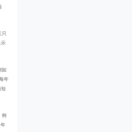
选
天只
提示
。
例如
每年
简短
，例
每年