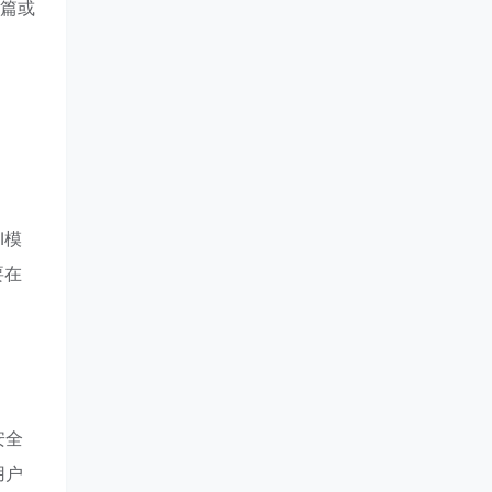
长篇或
I模
要在
安全
用户