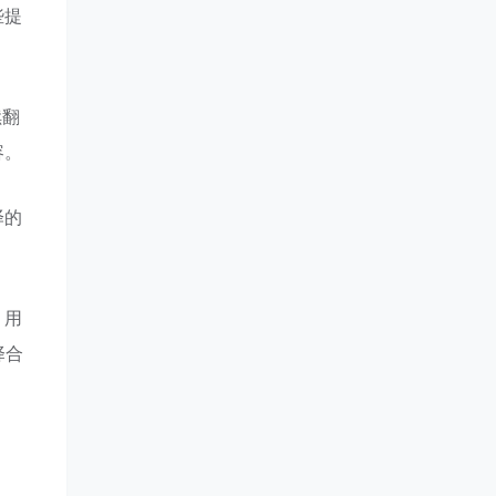
些提
续翻
容。
译的
，用
择合