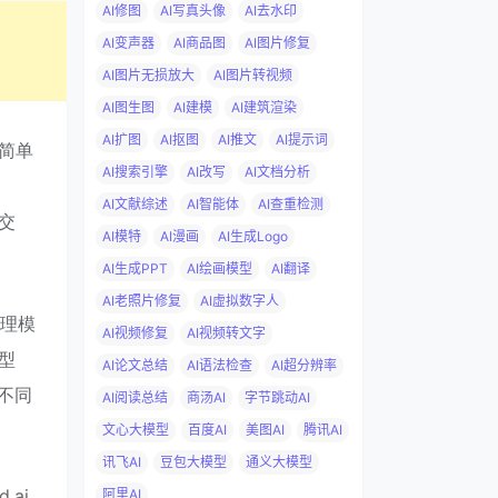
AI修图
AI写真头像
AI去水印
AI变声器
AI商品图
AI图片修复
AI图片无损放大
AI图片转视频
AI图生图
AI建模
AI建筑渲染
AI扩图
AI抠图
AI推文
AI提示词
和简单
AI搜索引擎
AI改写
AI文档分析
、
AI文献综述
AI智能体
AI查重检测
的交
AI模特
AI漫画
AI生成Logo
AI生成PPT
AI绘画模型
AI翻译
AI老照片修复
AI虚拟数字人
处理模
AI视频修复
AI视频转文字
型
AI论文总结
AI语法检查
AI超分辨率
不同
AI阅读总结
商汤AI
字节跳动AI
文心大模型
百度AI
美图AI
腾讯AI
讯飞AI
豆包大模型
通义大模型
.ai
阿里AI