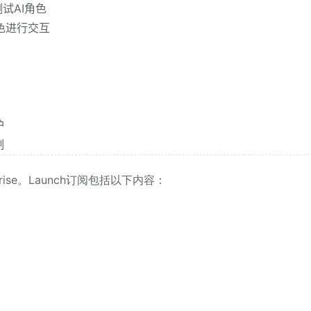
测试AI角色
角色进行交互
护
制
rise。Launch订阅包括以下内容：