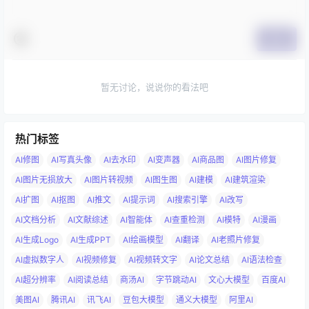
提交
暂无讨论，说说你的看法吧
热门标签
AI修图
AI写真头像
AI去水印
AI变声器
AI商品图
AI图片修复
AI图片无损放大
AI图片转视频
AI图生图
AI建模
AI建筑渲染
AI扩图
AI抠图
AI推文
AI提示词
AI搜索引擎
AI改写
AI文档分析
AI文献综述
AI智能体
AI查重检测
AI模特
AI漫画
AI生成Logo
AI生成PPT
AI绘画模型
AI翻译
AI老照片修复
AI虚拟数字人
AI视频修复
AI视频转文字
AI论文总结
AI语法检查
AI超分辨率
AI阅读总结
商汤AI
字节跳动AI
文心大模型
百度AI
美图AI
腾讯AI
讯飞AI
豆包大模型
通义大模型
阿里AI