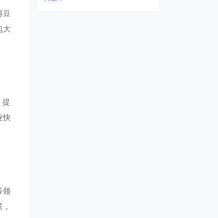
得豆
包大
，提
业快
等领
景，