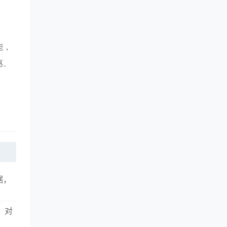
能，
惠、
据，
。
。对