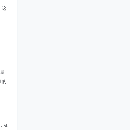
，这
品展
准的
，如