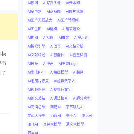
AI修图
AI写真头像
AI去水印
AI变声器
AI商品图
AI图片修复
AI图片无损放大
AI图片转视频
AI图生图
AI建模
AI建筑渲染
AI扩图
AI抠图
AI推文
AI提示词
AI搜索引擎
AI改写
AI文档分析
款模
AI文献综述
AI智能体
AI查重检测
字节
AI模特
AI漫画
AI生成Logo
明了
AI生成PPT
AI绘画模型
AI翻译
AI老照片修复
AI虚拟数字人
AI视频修复
AI视频转文字
AI论文总结
AI语法检查
AI超分辨率
AI阅读总结
商汤AI
字节跳动AI
文心大模型
百度AI
美图AI
腾讯AI
讯飞AI
豆包大模型
通义大模型
阿里AI