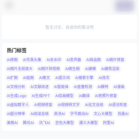
提交
暂无讨论，说说你的看法吧
热门标签
AI修图
AI写真头像
AI去水印
AI变声器
AI商品图
AI图片修复
AI图片无损放大
AI图片转视频
AI图生图
AI建模
AI建筑渲染
AI扩图
AI抠图
AI推文
AI提示词
AI搜索引擎
AI改写
AI文档分析
AI文献综述
AI智能体
AI查重检测
AI模特
AI漫画
AI生成Logo
AI生成PPT
AI绘画模型
AI翻译
AI老照片修复
AI虚拟数字人
AI视频修复
AI视频转文字
AI论文总结
AI语法检查
AI超分辨率
AI阅读总结
商汤AI
字节跳动AI
文心大模型
百度AI
美图AI
腾讯AI
讯飞AI
豆包大模型
通义大模型
阿里AI