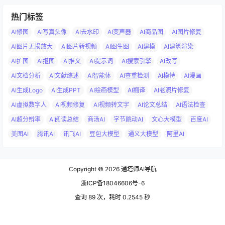
热门标签
AI修图
AI写真头像
AI去水印
AI变声器
AI商品图
AI图片修复
AI图片无损放大
AI图片转视频
AI图生图
AI建模
AI建筑渲染
AI扩图
AI抠图
AI推文
AI提示词
AI搜索引擎
AI改写
AI文档分析
AI文献综述
AI智能体
AI查重检测
AI模特
AI漫画
AI生成Logo
AI生成PPT
AI绘画模型
AI翻译
AI老照片修复
AI虚拟数字人
AI视频修复
AI视频转文字
AI论文总结
AI语法检查
AI超分辨率
AI阅读总结
商汤AI
字节跳动AI
文心大模型
百度AI
美图AI
腾讯AI
讯飞AI
豆包大模型
通义大模型
阿里AI
Copyright © 2026
通塔师AI导航
浙ICP备18046606号-6
查询 89 次，耗时 0.2545 秒