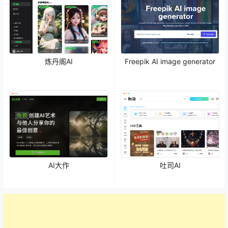
炼丹阁AI
Freepik AI image generator
AI大作
吐司AI