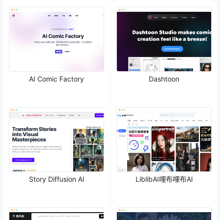
AI Comic Factory
Dashtoon
Story Diffusion AI
LiblibAI哩布哩布AI