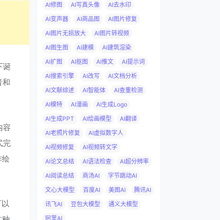
AI修图
AI写真头像
AI去水印
AI变声器
AI商品图
AI图片修复
AI图片无损放大
AI图片转视频
AI图生图
AI建模
AI建筑渲染
AI扩图
AI抠图
AI推文
AI提示词
下诞
AI搜索引擎
AI改写
AI文档分析
者和
AI文献综述
AI智能体
AI查重检测
AI模特
AI漫画
AI生成Logo
AI生成PPT
AI绘画模型
AI翻译
内容
AI老照片修复
AI虚拟数字人
式完
AI视频修复
AI视频转文字
作绘
AI论文总结
AI语法检查
AI超分辨率
AI阅读总结
商汤AI
字节跳动AI
文心大模型
百度AI
美图AI
腾讯AI
可以
讯飞AI
豆包大模型
通义大模型
这种
阿里AI