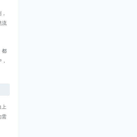
制，
然流
，都
中，
力上
的需