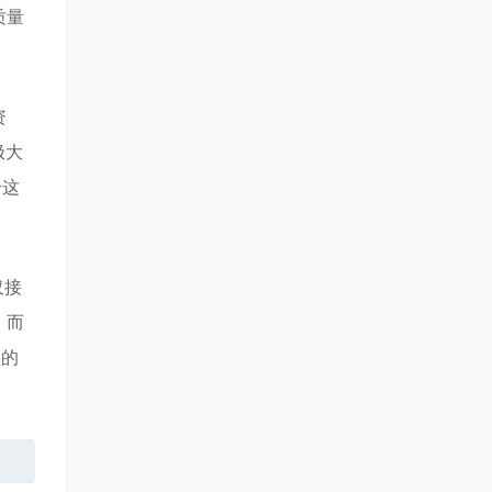
质量
资
极大
合这
仅接
，而
实的