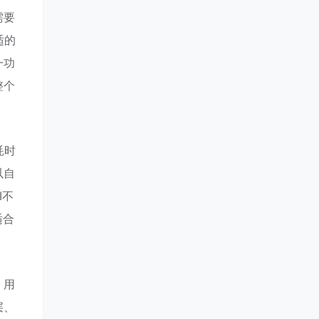
需要
适的
一功
整个
耗时
以自
I不
适合
，用
层、