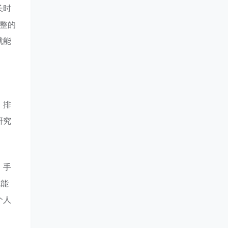
长时
完整的
就能
、排
研究
，手
就能
个人