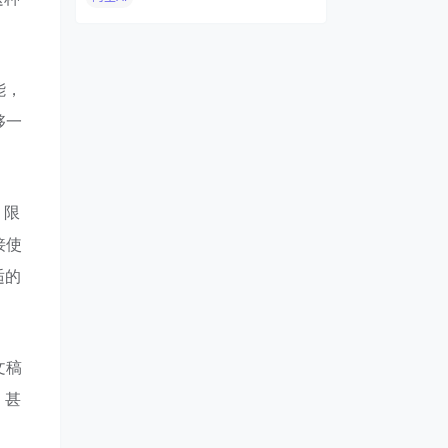
能，
够一
，限
接使
适的
文稿
，甚