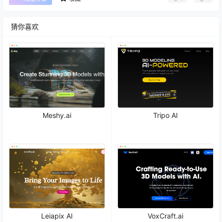
猜你喜欢
Meshy.ai
Tripo AI
Leiapix AI
VoxCraft.ai