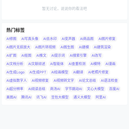
暂无讨论，说说你的看法吧
热门标签
AI修图
AI写真头像
AI去水印
AI变声器
AI商品图
AI图片修复
AI图片无损放大
AI图片转视频
AI图生图
AI建模
AI建筑渲染
AI扩图
AI抠图
AI推文
AI提示词
AI搜索引擎
AI改写
AI文档分析
AI文献综述
AI智能体
AI查重检测
AI模特
AI漫画
AI生成Logo
AI生成PPT
AI绘画模型
AI翻译
AI老照片修复
AI虚拟数字人
AI视频修复
AI视频转文字
AI论文总结
AI语法检查
AI超分辨率
AI阅读总结
商汤AI
字节跳动AI
文心大模型
百度AI
美图AI
腾讯AI
讯飞AI
豆包大模型
通义大模型
阿里AI