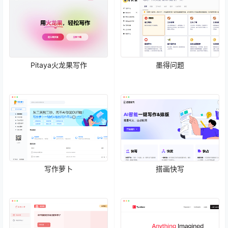
Pitaya火龙果写作
墨得问题
写作萝卜
搭画快写