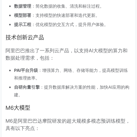
数据管理
：简化数据的收集、清洗和标注过程。
模型部署
：支持模型的快速部署和迭代更新。
提示工程
：优化模型的交互方式，提升用户体验。
技术创新云产品
阿里巴巴推出了一系列云产品，以支持AI大模型的算力和
数据处理需求，包括：
PAI平台升级
：增强算力、网络、存储等能力，提高模型训练
和推理效率。
自研向量引擎
：提升数据库解决方案的性能，加快AI应用的构
建。
M6大模型
M6是阿里巴巴达摩院研发的超大规模多模态预训练模型，
具有以下亮点：