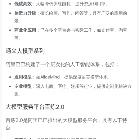
低碳高效
：大幅降低训练能耗，提升资源利用率。
创造力升级
：擅长绘画、写作、问答等，具有广泛的应用前
景。
商业化应用
：已在多个平台参与实际工作，如支付宝、淘宝
等。
通义大模型系列
阿里巴巴构建了一个层次化的人工智能体系，包括：
通用模型
：如AliceMind，提供深度语言模型体系。
专业模型
：深入电商、医疗、娱乐等行业，提供定制化解决方
案。
大模型服务平台百炼2.0
百炼2.0是阿里巴巴推出的大模型服务平台，具有以下特
点：