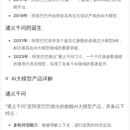
能平台。
2019年
：阿里巴巴开始研发具有自主知识产权的AI大模型。
通义千问的诞生
2021年
：阿里巴巴发布首个超百亿参数的多模态大模型M6，
标志着其在AI大模型领域的重要突破。
2023年
：阿里巴巴推出“通义千问”2.0，一个千亿级参数规模
的通用大语言模型，实现了在多个AI领域的显著提升。
AI大模型产品详解
通义千问
“通义千问”是阿里巴巴推出的旗舰AI大模型产品，具备以下
特点：
多轮对话能力
：能够理解上下文，进行连贯的对话交流。