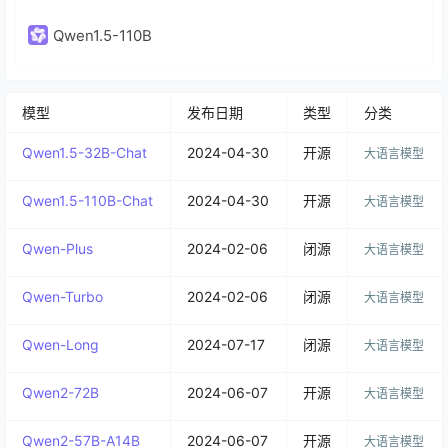
Qwen1.5-110B
模型
发布日期
类型
分类
Qwen1.5-32B-Chat
2024-04-30
开源
大语言模型
Qwen1.5-110B-Chat
2024-04-30
开源
大语言模型
Qwen-Plus
2024-02-06
闭源
大语言模型
Qwen-Turbo
2024-02-06
闭源
大语言模型
Qwen-Long
2024-07-17
闭源
大语言模型
Qwen2-72B
2024-06-07
开源
大语言模型
Qwen2-57B-A14B
2024-06-07
开源
大语言模型