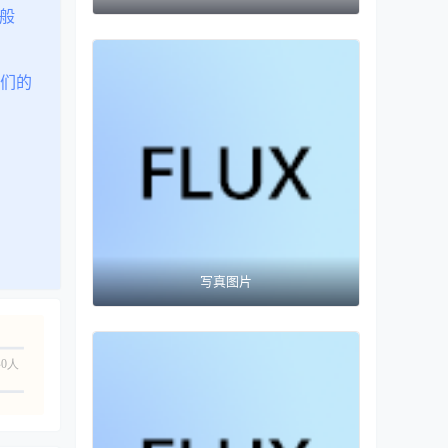
幻般
们的
写真图片
0人