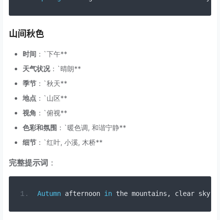
山间秋色
时间
：`下午**
天气状况
：`晴朗**
季节
：`秋天**
地点
：`山区**
视角
：`俯视**
色彩和氛围
：`暖色调, 和谐宁静**
细节
：`红叶, 小溪, 木桥**
完整提示词
：
Autumn
 afternoon 
in
 the mountains
,
 clear sky
,
 