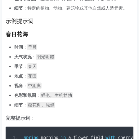
细节
：特定的植物、动物、建筑物或其他自然或人造元素。
示例提示词
春日花海
时间
：
早晨
天气状况
：
阳光明媚
季节
：
春天
地点
：
花田
视角
：
中距离
色彩和氛围
：
鲜艳, 生机勃勃
细节
：
樱花树, 蝴蝶
完整提示词
：
Spring
 morning 
in
 a flower field 
with
 cherry b