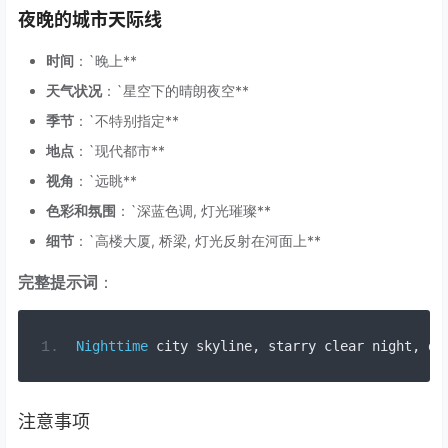
夜晚的城市天际线
时间
：`晚上**
天气状况
：`星空下的晴朗夜空**
季节
：`不特别指定**
地点
：`现代都市**
视角
：`远眺**
色彩和氛围
：`深蓝色调, 灯光璀璨**
细节
：`高楼大厦, 桥梁, 灯光反射在河面上**
完整提示词
：
Nighttime
 city skyline
,
 starry clear night
,
 de
注意事项